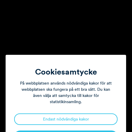
Cookiesamtycke
På webbplatsen används nödvändiga kakor för att
About Litorina.
webbplatsen ska fungera på ett bra sätt. Du kan
även välja att samtycka till kakor för
statistikinsamling.
We have been a partner to entrepreneurs
and management teams since 1998.
Endast nödvändiga kakor